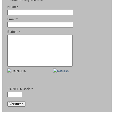
Naam:
*
Email:
*
Bericht:
*
CAPTCHA Code:
*