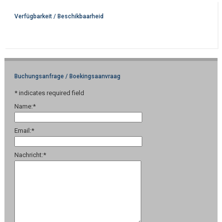
Verfügbarkeit / Beschikbaarheid
Buchungsanfrage / Boekingsaanvraag
*
indicates required field
Name:
*
Email:
*
Nachricht:
*