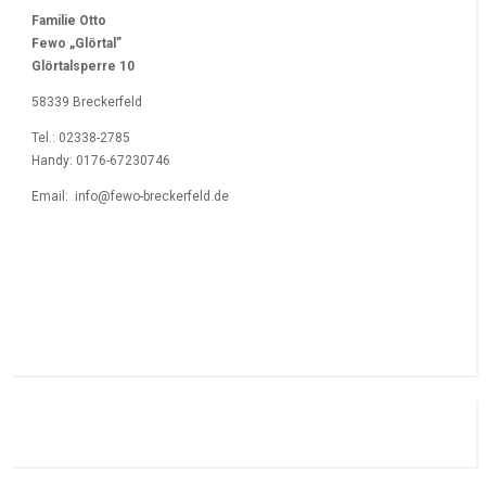
Familie Otto
Fewo „Glörtal”
Glörtalsperre 10
58339 Breckerfeld
Tel.: 02338-2785
Handy: 0176-67230746
Email: info@fewo-breckerfeld.de