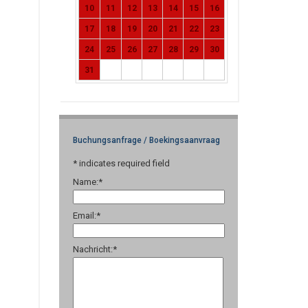
10
11
12
13
14
15
16
17
18
19
20
21
22
23
24
25
26
27
28
29
30
31
Buchungsanfrage / Boekingsaanvraag
*
indicates required field
Name:
*
Email:
*
Nachricht:
*