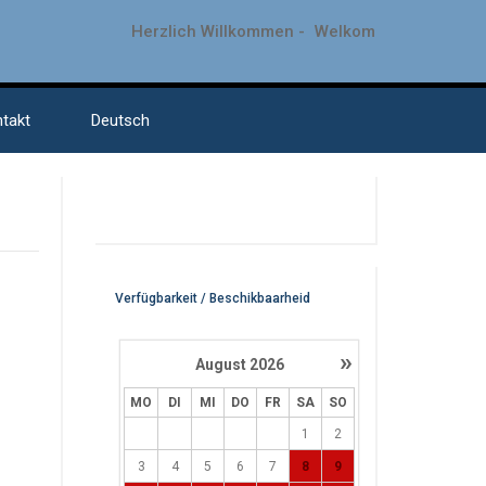
Herzlich Willkommen -
Welkom
takt
Deutsch
Verfügbarkeit / Beschikbaarheid
»
August
2026
MO
DI
MI
DO
FR
SA
SO
1
2
3
4
5
6
7
8
9