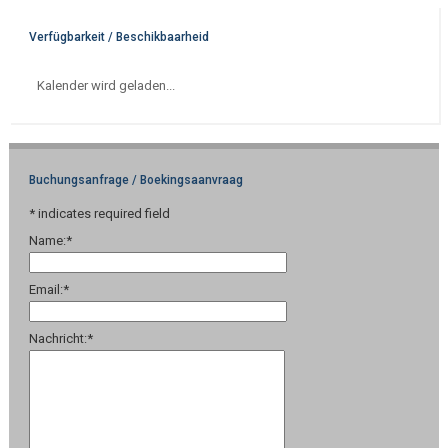
Verfügbarkeit / Beschikbaarheid
Kalender wird geladen...
Buchungsanfrage / Boekingsaanvraag
*
indicates required field
Name:
*
Email:
*
Nachricht:
*