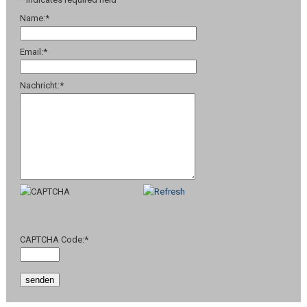
Name:
*
Email:
*
Nachricht:
*
CAPTCHA Code:
*