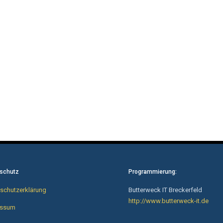
schutz
Programmierung:
schutzerklärung
Butterweck IT Breckerfeld
http://www.butterweck-it.de
essum