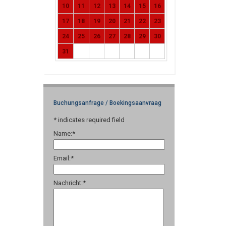
10
11
12
13
14
15
16
17
18
19
20
21
22
23
24
25
26
27
28
29
30
31
Buchungsanfrage / Boekingsaanvraag
*
indicates required field
Name:
*
Email:
*
Nachricht:
*