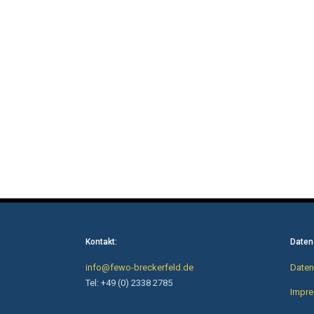
Kontakt:
Daten
info@fewo-breckerfeld.de
Daten
Tel: +49 (0) 2338 2785
Impr