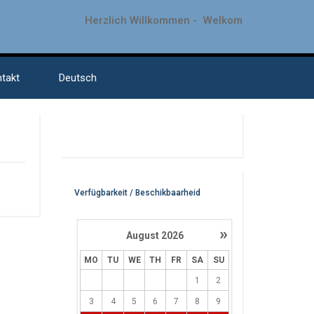
Herzlich Willkommen -
Welkom
takt
Deutsch
Verfügbarkeit / Beschikbaarheid
»
August
2026
MO
TU
WE
TH
FR
SA
SU
1
2
3
4
5
6
7
8
9