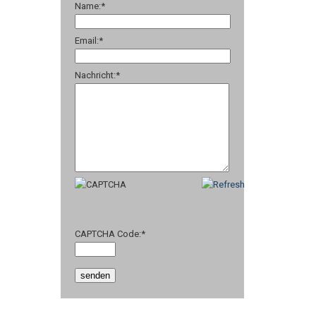
Name:
*
Email:
*
Nachricht:
*
CAPTCHA Code:
*